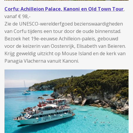
Corfu: Achilleion Palace, Kanoni en Old Town Tour
,
vanaf € 98,-
Zie de UNESCO-werelderfgoed bezienswaardigheden
van Corfu tijdens een tour door de oude binnenstad.
Bezoek het 19e-eeuwse Achilleion-paleis, gebouwd
voor de keizerin van Oostenrijk, Elisabeth van Beieren.
Krijg geweldig uitzicht op Mouse Island en de kerk van
Panagia Vlacherna vanuit Kanoni.