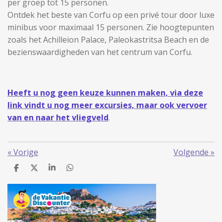
per groep tot 15 personen.
Ontdek het beste van Corfu op een privé tour door luxe
minibus voor maximaal 15 personen. Zie hoogtepunten
zoals het Achilleion Palace, Paleokastritsa Beach en de
bezienswaardigheden van het centrum van Corfu.
Heeft u nog geen keuze kunnen maken, via deze
link vindt u nog meer excursies, maar ook vervoer
van en naar het vliegveld
.
«
Vorige
Volgende
»
D
D
S
D
e
e
h
e
l
e
a
l
e
l
r
e
n
e
n