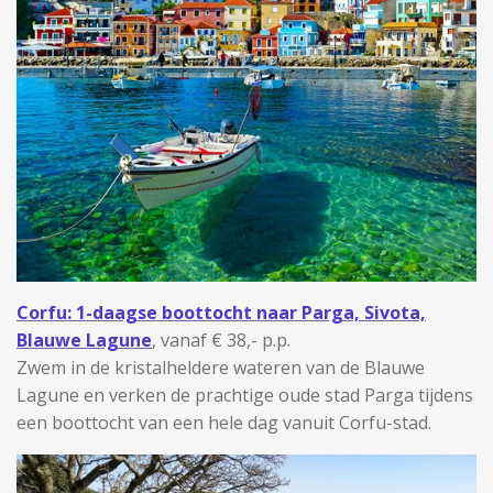
Corfu: 1-daagse boottocht naar Parga, Sivota,
Blauwe Lagune
, vanaf € 38,- p.p.
Zwem in de kristalheldere wateren van de Blauwe
Lagune en verken de prachtige oude stad Parga tijdens
een boottocht van een hele dag vanuit Corfu-stad.