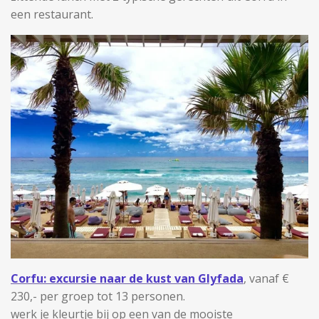
een restaurant.
Corfu: excursie naar de kust van Glyfada
, vanaf €
230,- per groep tot 13 personen.
werk je kleurtje bij op een van de mooiste