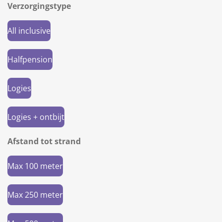
Verzorgingstype
All inclusive
Halfpension
Logies
Logies + ontbijt
Afstand tot strand
Max 100 meter
Max 250 meter