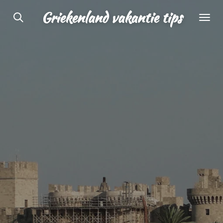
Ga
Griekenland vakantie tips
direct
naar
de
hoofdinhoud