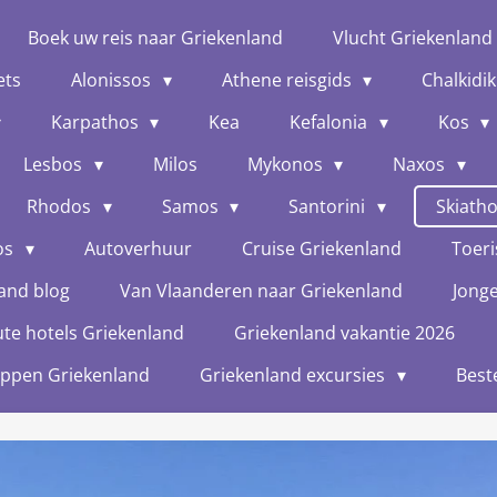
Boek uw reis naar Griekenland
Vlucht Griekenland
ets
Alonissos
Athene reisgids
Chalkidik
Karpathos
Kea
Kefalonia
Kos
Lesbos
Milos
Mykonos
Naxos
Rhodos
Samos
Santorini
Skiath
os
Autoverhuur
Cruise Griekenland
Toeri
and blog
Van Vlaanderen naar Griekenland
Jong
te hotels Griekenland
Griekenland vakantie 2026
oppen Griekenland
Griekenland excursies
Best