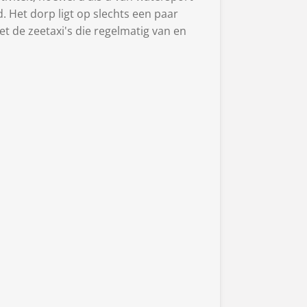
. Het dorp ligt op slechts een paar
et de zeetaxi's die regelmatig van en