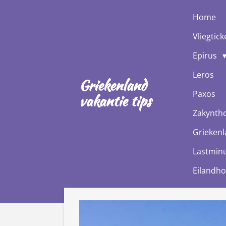
Ga
Home
direct
Vliegtick
naar
de
Epirus
hoofdinhoud
Leros
Griekenland
Paxos
vakantie tips
Zakynth
Griekenl
Lastminu
Eilandh