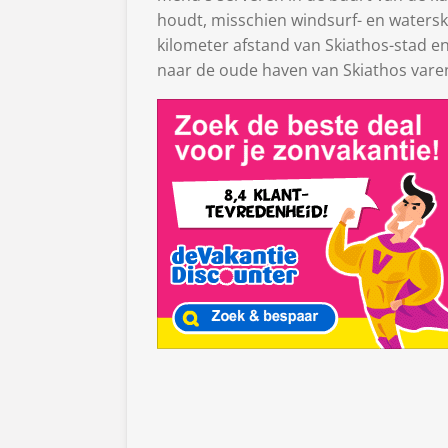
houdt, misschien windsurf- en waterski
kilometer afstand van Skiathos-stad en
naar de oude haven van Skiathos vare