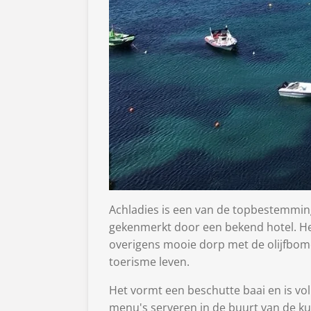
Achladies is een van de topbestemming
gekenmerkt door een bekend hotel. Het
overigens mooie dorp met de olijfbom
toerisme leven.
Het vormt een beschutte baai en is voll
menu's serveren in de buurt van de ku