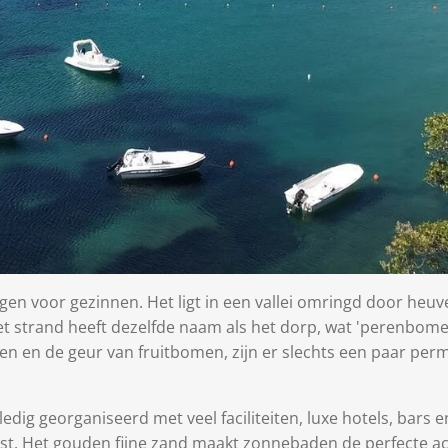
en voor gezinnen. Het ligt in een vallei omringd door heuv
 strand heeft dezelfde naam als het dorp, wat 'perenbomen'
en en de geur van fruitbomen, zijn er slechts een paar pe
edig georganiseerd met veel faciliteiten, luxe hotels, bars e
st. Het gouden fijne zand maakt zonnebaden de perfecte acti