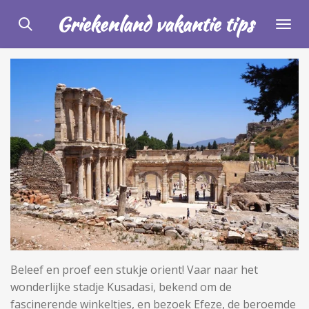
Ga
Griekenland vakantie tips
direct
naar
de
hoofdinhoud
Beleef en proef een stukje orient! Vaar naar het
wonderlijke stadje Kusadasi, bekend om de
fascinerende winkeltjes, en bezoek Efeze, de beroemde