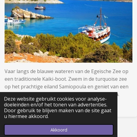
Vaar langs de blauwe wateren van de Egeïsche Zee op
een traditionele Kaiki-boot. Zwem in de turquoise zee
op het prachtige eiland Samiopoula en geniet van een
smakelijke barbecue op het strand van Kakorema.
Deze website gebruikt cookies voor analyse-
doeleinden en/of het tonen van advertenties.
Door gebruik te blijven maken van de site gaat
u hiermee akkoord.
© 2019 - 2026 Griekenland vakantie tips
Akkoord
Powered by
JouwWeb