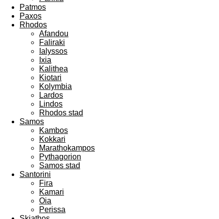
Patmos
Paxos
Rhodos
Afandou
Faliraki
Ialyssos
Ixia
Kalithea
Kiotari
Kolymbia
Lardos
Lindos
Rhodos stad
Samos
Kambos
Kokkari
Marathokampos
Pythagorion
Samos stad
Santorini
Fira
Kamari
Oia
Perissa
Skiathos