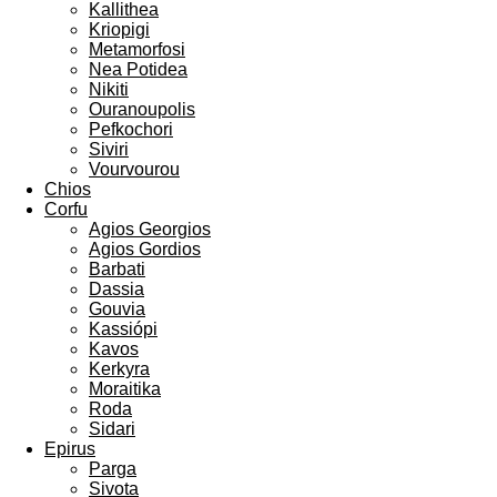
Kallithea
Kriopigi
Metamorfosi
Nea Potidea
Nikiti
Ouranoupolis
Pefkochori
Siviri
Vourvourou
Chios
Corfu
Agios Georgios
Agios Gordios
Barbati
Dassia
Gouvia
Kassiópi
Kavos
Kerkyra
Moraitika
Roda
Sidari
Epirus
Parga
Sivota