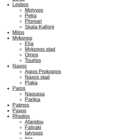
Lesbos
Molyvos
Petra
Plomari
Skala Kalloni
Milos
Mykonos
Elia
Mykonos stad
Ornos
Tourlos
Naxos
Agios Prokopios
Naxos stad
Plaka
Paros
Naoussa
Parikia
Patmos
Paxos
Rhodos
Afandou
Faliraki
Ialyssos
Ixia