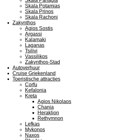
Skala Panagia
Skala Potamias
Skala Prinos
Skala Rachoni
Zakynthos
Agios Sostis
Argassi
Kalamaki
Laganas
Tsilivi
Vassilikos
Zakynthos-Stad
Autoverhuur
Cruise Griekenland
Toeristische attracties
Corfu
Kefalonia
Kreta
Agios Nikolaos
Chania
Heraklion
Rethymnon
Lefkas
Mykonos
Naxos