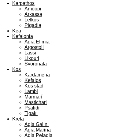
Karpathos
Amoopi
Arkassa
Lefkos
Pigadia
Kea
Kefalonia
Agia Efimia
Argostoli
Lassi
Lixouri
Svoronata
Kos
Kardamena
Kefalos
Kos stad
Lambi
Marmarí
Mastichari
Psalidi
Tigaki
Kreta
Agia Galini
Agia Marina
Agia Pelagia