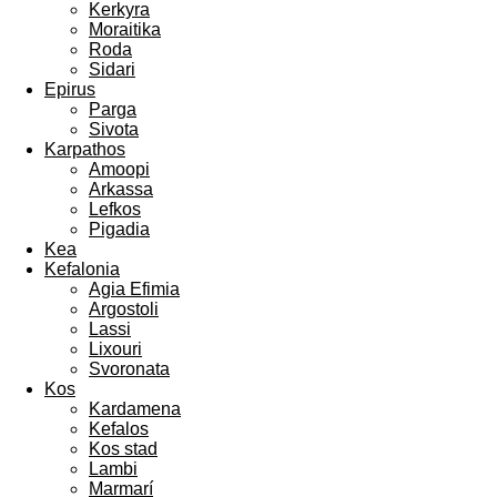
Kerkyra
Moraitika
Roda
Sidari
Epirus
Parga
Sivota
Karpathos
Amoopi
Arkassa
Lefkos
Pigadia
Kea
Kefalonia
Agia Efimia
Argostoli
Lassi
Lixouri
Svoronata
Kos
Kardamena
Kefalos
Kos stad
Lambi
Marmarí