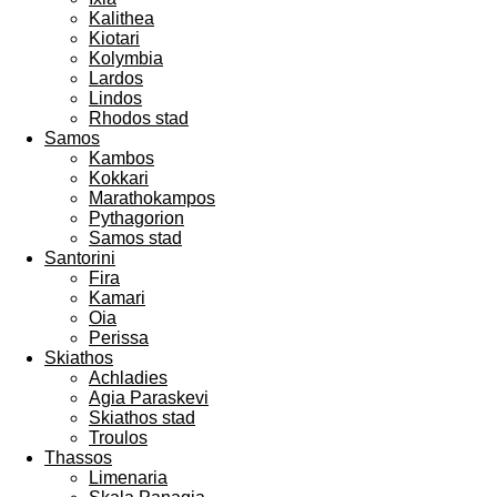
Kalithea
Kiotari
Kolymbia
Lardos
Lindos
Rhodos stad
Samos
Kambos
Kokkari
Marathokampos
Pythagorion
Samos stad
Santorini
Fira
Kamari
Oia
Perissa
Skiathos
Achladies
Agia Paraskevi
Skiathos stad
Troulos
Thassos
Limenaria