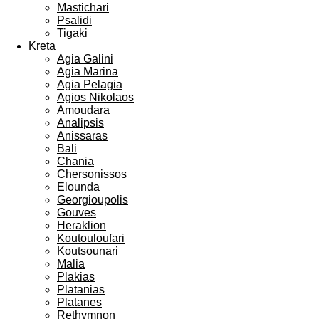
Mastichari
Psalidi
Tigaki
Kreta
Agia Galini
Agia Marina
Agia Pelagia
Agios Nikolaos
Amoudara
Analipsis
Anissaras
Bali
Chania
Chersonissos
Elounda
Georgioupolis
Gouves
Heraklion
Koutouloufari
Koutsounari
Malia
Plakias
Platanias
Platanes
Rethymnon