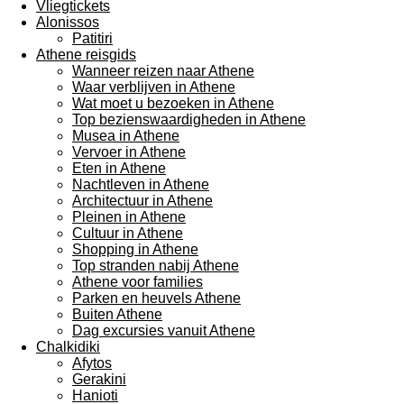
Vliegtickets
Alonissos
Patitiri
Athene reisgids
Wanneer reizen naar Athene
Waar verblijven in Athene
Wat moet u bezoeken in Athene
Top bezienswaardigheden in Athene
Musea in Athene
Vervoer in Athene
Eten in Athene
Nachtleven in Athene
Architectuur in Athene
Pleinen in Athene
Cultuur in Athene
Shopping in Athene
Top stranden nabij Athene
Athene voor families
Parken en heuvels Athene
Buiten Athene
Dag excursies vanuit Athene
Chalkidiki
Afytos
Gerakini
Hanioti