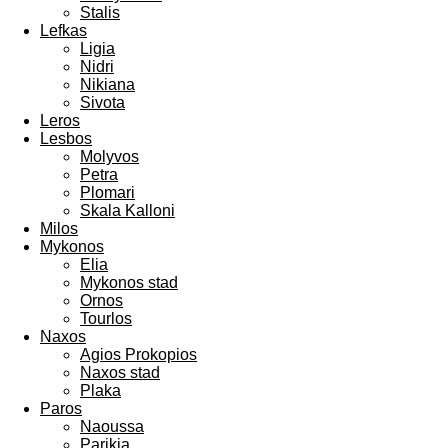
Stalis
Lefkas
Ligia
Nidri
Nikiana
Sivota
Leros
Lesbos
Molyvos
Petra
Plomari
Skala Kalloni
Milos
Mykonos
Elia
Mykonos stad
Ornos
Tourlos
Naxos
Agios Prokopios
Naxos stad
Plaka
Paros
Naoussa
Parikia