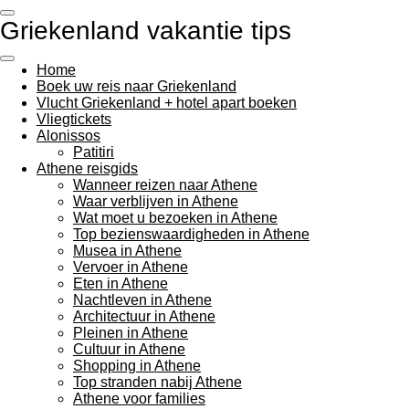
Ga
Griekenland vakantie tips
direct
naar
de
Home
hoofdinhoud
Boek uw reis naar Griekenland
Vlucht Griekenland + hotel apart boeken
Vliegtickets
Alonissos
Patitiri
Athene reisgids
Wanneer reizen naar Athene
Waar verblijven in Athene
Wat moet u bezoeken in Athene
Top bezienswaardigheden in Athene
Musea in Athene
Vervoer in Athene
Eten in Athene
Nachtleven in Athene
Architectuur in Athene
Pleinen in Athene
Cultuur in Athene
Shopping in Athene
Top stranden nabij Athene
Athene voor families