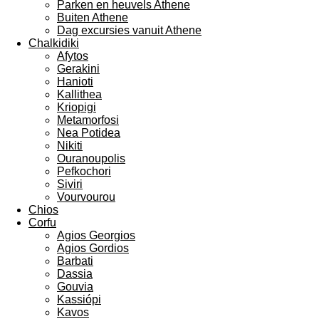
Parken en heuvels Athene
Buiten Athene
Dag excursies vanuit Athene
Chalkidiki
Afytos
Gerakini
Hanioti
Kallithea
Kriopigi
Metamorfosi
Nea Potidea
Nikiti
Ouranoupolis
Pefkochori
Siviri
Vourvourou
Chios
Corfu
Agios Georgios
Agios Gordios
Barbati
Dassia
Gouvia
Kassiópi
Kavos