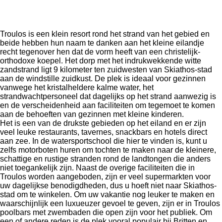
Troulos is een klein resort rond het strand van het gebied en
beide hebben hun naam te danken aan het kleine eilandje
recht tegenover hen dat de vorm heeft van een christelijk-
orthodoxe koepel. Het dorp met het indrukwekkende witte
zandstrand ligt 9 kilometer ten zuidwesten van Skiathos-stad
aan de windstille zuidkust. De plek is ideaal voor gezinnen
vanwege het kristalheldere kalme water, het
strandwachtpersoneel dat dagelijks op het strand aanwezig is
en de verscheidenheid aan faciliteiten om tegemoet te komen
aan de behoeften van gezinnen met kleine kinderen.
Het is een van de drukste gebieden op het eiland en er zijn
veel leuke restaurants, tavernes, snackbars en hotels direct
aan zee. In de watersportschool die hier te vinden is, kunt u
zelfs motorboten huren om tochten te maken naar de kleinere,
schattige en rustige stranden rond de landtongen die anders
niet toegankelijk zijn. Naast de overige faciliteiten die in
Troulos worden aangeboden, zijn er veel supermarkten voor
uw dagelijkse benodigdheden, dus u hoeft niet naar Skiathos-
stad om te winkelen. Om uw vakantie nog leuker te maken en
waarschijnlijk een luxueuzer gevoel te geven, zijn er in Troulos
poolbars met zwembaden die open zijn voor het publiek. Om
een ​​of andere reden is de plek vooral populair bij Britten en