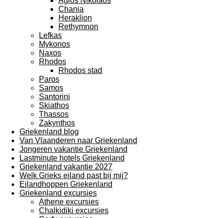
Agios Nikolaos
Chania
Heraklion
Rethymnon
Lefkas
Mykonos
Naxos
Rhodos
Rhodos stad
Paros
Samos
Santorini
Skiathos
Thassos
Zakynthos
Griekenland blog
Van Vlaanderen naar Griekenland
Jongeren vakantie Griekenland
Lastminute hotels Griekenland
Griekenland vakantie 2027
Welk Grieks eiland past bij mij?
Eilandhoppen Griekenland
Griekenland excursies
Athene excursies
Chalkidiki excursies