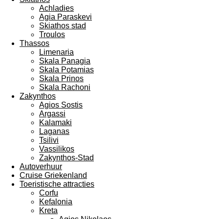
Achladies
Agia Paraskevi
Skiathos stad
Troulos
Thassos
Limenaria
Skala Panagia
Skala Potamias
Skala Prinos
Skala Rachoni
Zakynthos
Agios Sostis
Argassi
Kalamaki
Laganas
Tsilivi
Vassilikos
Zakynthos-Stad
Autoverhuur
Cruise Griekenland
Toeristische attracties
Corfu
Kefalonia
Kreta