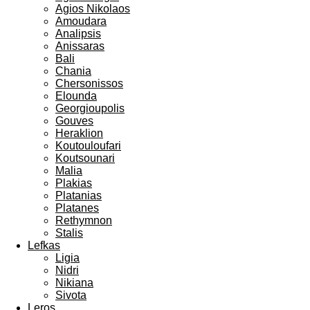
Agios Nikolaos
Amoudara
Analipsis
Anissaras
Bali
Chania
Chersonissos
Elounda
Georgioupolis
Gouves
Heraklion
Koutouloufari
Koutsounari
Malia
Plakias
Platanias
Platanes
Rethymnon
Stalis
Lefkas
Ligia
Nidri
Nikiana
Sivota
Leros