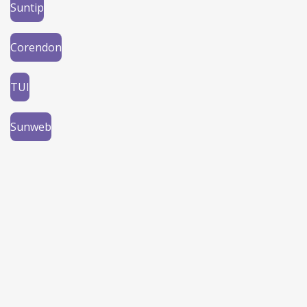
Suntip
Corendon
TUI
Sunweb