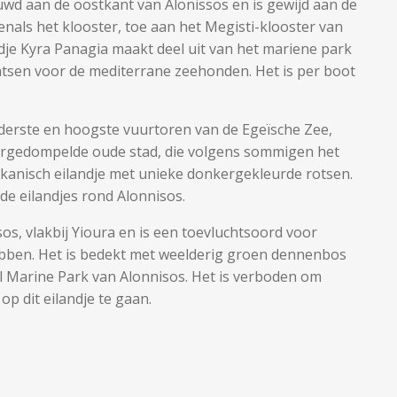
uwd aan de oostkant van Alonissos en is gewijd aan de
nals het klooster, toe aan het Megisti-klooster van
ndje Kyra Panagia maakt deel uit van het mariene park
atsen voor de mediterrane zeehonden. Het is per boot
lderste en hoogste vuurtoren van de Egeïsche Zee,
dergedompelde oude stad, die volgens sommigen het
ulkanisch eilandje met unieke donkergekleurde rotsen.
de eilandjes rond Alonnisos.
sos, vlakbij Yioura en is een toevluchtsoord voor
ben. Het is bedekt met weelderig groen dennenbos
l Marine Park van Alonnisos. Het is verboden om
p dit eilandje te gaan.