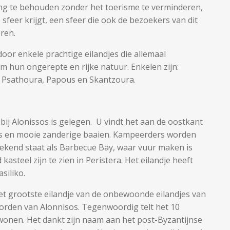
ing te behouden zonder het toerisme te verminderen,
sfeer krijgt, een sfeer die ook de bezoekers van dit
ren.
oor enkele prachtige eilandjes die allemaal
 hun ongerepte en rijke natuur. Enkelen zijn:
i, Psathoura, Papous en Skantzoura.
t bij Alonissos is gelegen. U vindt het aan de oostkant
rs en mooie zanderige baaien. Kampeerders worden
bekend staat als Barbecue Bay, waar vuur maken is
asteel zijn te zien in Peristera. Het eilandje heeft
siliko.
het grootste eilandje van de onbewoonde eilandjes van
oorden van Alonnisos. Tegenwoordig telt het 10
wonen. Het dankt zijn naam aan het post-Byzantijnse