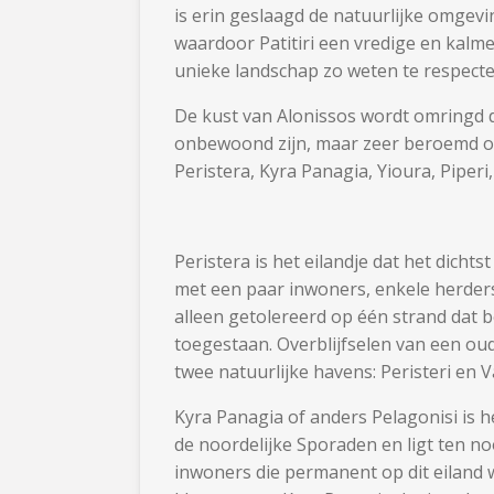
is erin geslaagd de natuurlijke omgev
waardoor Patitiri een vredige en kalme 
unieke landschap zo weten te respecte
De kust van Alonissos wordt omringd d
onbewoond zijn, maar zeer beroemd om
Peristera, Kyra Panagia, Yioura, Piper
Peristera is het eilandje dat het dichts
met een paar inwoners, enkele herde
alleen getolereerd op één strand dat 
toegestaan. Overblijfselen van een oud k
twee natuurlijke havens: Peristeri en Va
Kyra Panagia of anders Pelagonisi is 
de noordelijke Sporaden en ligt ten n
inwoners die permanent op dit eiland 