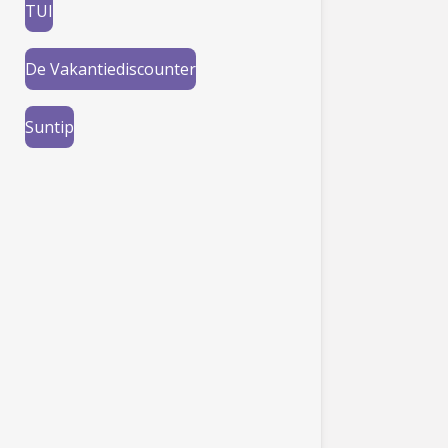
TUI
De Vakantiediscounter
Suntip