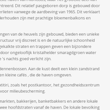
entreerd. Dit relatief pasgeboren dorp is gebouwd door
rlieten vanwege de aardbeving van 1965. Dit verklaart
onderhouden zijn met prachtige bloemenbalkons en
ingen van de heuvels zijn gebouwd, bieden een unieke
tructuur vrij discreet is en de natuurlijke schoonheid
tgekalkte straten en trappen geven een bijzondere
 door ongelooflijk kristalhelder smaragdgroen water
's nachts goed verlicht zijn.
dennenbossen. Aan de kust deelt een klein zandstrand
 en kleine cafés , die de haven omgeven.
atitiri, zoals het postkantoor, het gezondheidscentrum
voor milieubescherming.
arkten, bakkerijen, banketbakkers en andere lokale
e twee hoofdstraten vanaf de haven. De lokale bevolking