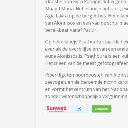
klooster van Kyra Panagia dat is gebo
Maagd Maria. Het eilandje behoort, eve
Agia Lavra op de berg Athos. Het eila
van Alonnisos en een van de schuilpla
bereikbaar vanaf Patitiri.
Op het eilandje Psathoura staat de he
evenals de overblijfselen van een on
oude Alonissos is. Psathoura is een v
Het is een van de meest gefotografeer
Piperi ligt ten noordoosten van Alonis
zeevogels en de beroemde monniksrob
en vormt het centrum van het Nationa
zonder wetenschappelijke vergunning o