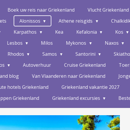
Boek uw reis naar Griekenland
Vlucht Griekenland
kets
Alonissos
Athene reisgids
Chalkidi
Karpathos
Kea
Kefalonia
Kos
Lesbos
Milos
Mykonos
Naxos
Rhodos
Samos
Santorini
Skiath
hos
Autoverhuur
Cruise Griekenland
Toeri
land blog
Van Vlaanderen naar Griekenland
Jonge
te hotels Griekenland
Griekenland vakantie 2027
oppen Griekenland
Griekenland excursies
Beste