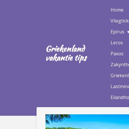
Ga
Home
direct
Vliegtic
naar
de
Epirus
hoofdinhoud
Leros
Griekenland
Paxos
vakantie tips
Zakynt
Grieken
Lastminu
Eilandh