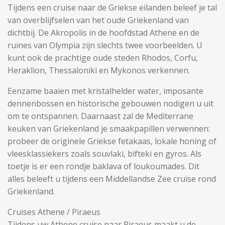
Tijdens een cruise naar de Griekse eilanden beleef je tal
van overblijfselen van het oude Griekenland van
dichtbij. De Akropolis in de hoofdstad Athene en de
ruïnes van Olympia zijn slechts twee voorbeelden. U
kunt ook de prachtige oude steden Rhodos, Corfu,
Heraklion, Thessaloniki en Mykonos verkennen.
Eenzame baaien met kristalhelder water, imposante
dennenbossen en historische gebouwen nodigen u uit
om te ontspannen. Daarnaast zal de Mediterrane
keuken van Griekenland je smaakpapillen verwennen:
probeer de originele Griekse fetakaas, lokale honing of
vleesklassiekers zoals souvlaki, bifteki en gyros. Als
toetje is er een rondje baklava of loukoumades. Dit
alles beleeft u tijdens een Middellandse Zee cruise rond
Griekenland.
Cruises Athene / Piraeus
Tijdens uw Athene cruise naar Piraeus maakt u de