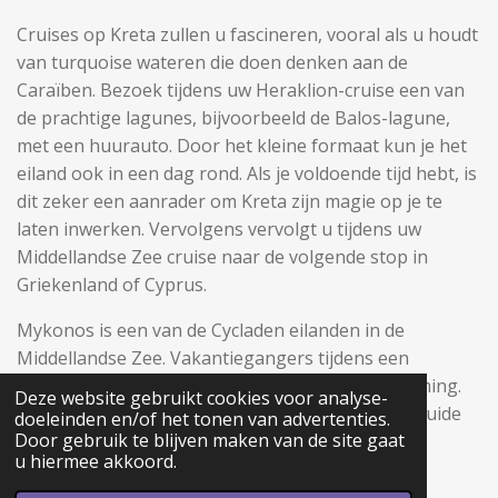
Cruises op Kreta zullen u fascineren, vooral als u houdt
van turquoise wateren die doen denken aan de
Caraïben. Bezoek tijdens uw Heraklion-cruise een van
de prachtige lagunes, bijvoorbeeld de Balos-lagune,
met een huurauto. Door het kleine formaat kun je het
eiland ook in een dag rond. Als je voldoende tijd hebt, is
dit zeker een aanrader om Kreta zijn magie op je te
laten inwerken. Vervolgens vervolgt u tijdens uw
Middellandse Zee cruise naar de volgende stop in
Griekenland of Cyprus.
Mykonos is een van de Cycladen eilanden in de
Middellandse Zee. Vakantiegangers tijdens een
Mykonos-cruise waarderen vooral de feeststemming.
Deze website gebruikt cookies voor analyse-
Talloze bars zorgen altijd voor bevoorrading en luide
doeleinden en/of het tonen van advertenties.
Door gebruik te blijven maken van de site gaat
muziek lokt zelfs degenen die niet graag uit hun
u hiermee akkoord.
schuilplaatsen komen.