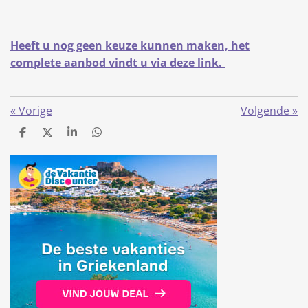
Heeft u nog geen keuze kunnen maken, het
complete aanbod vindt u via deze link.
«
Vorige
Volgende
»
D
D
S
D
e
e
h
e
l
e
a
l
e
l
r
e
n
e
n