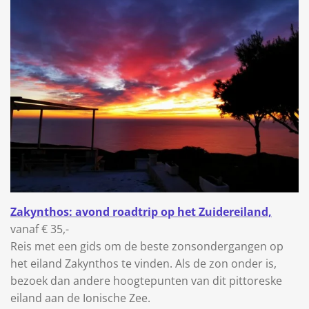
Zakynthos: avond roadtrip op het Zuidereiland,
vanaf € 35,-
Reis met een gids om de beste zonsondergangen op
het eiland Zakynthos te vinden. Als de zon onder is,
bezoek dan andere hoogtepunten van dit pittoreske
eiland aan de Ionische Zee.