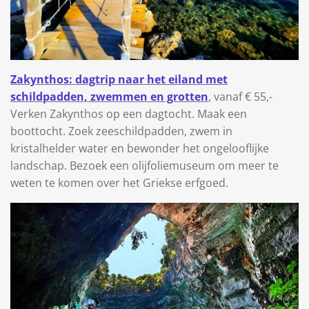
Zakynthos: dagtrip naar het eiland met
schildpadden, zwemmen en grotten
, vanaf € 55,-
Verken Zakynthos op een dagtocht. Maak een
boottocht. Zoek zeeschildpadden, zwem in
kristalhelder water en bewonder het ongelooflijke
landschap. Bezoek een olijfoliemuseum om meer te
weten te komen over het Griekse erfgoed.