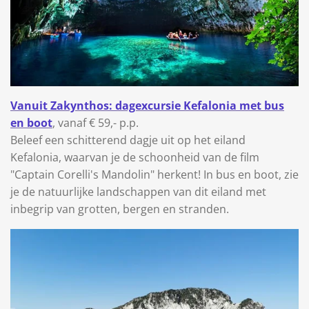
Vanuit Zakynthos: dagexcursie Kefalonia met bus
en boot
, vanaf € 59,- p.p.
Beleef een schitterend dagje uit op het eiland
Kefalonia, waarvan je de schoonheid van de film
"Captain Corelli's Mandolin" herkent! In bus en boot, zie
je de natuurlijke landschappen van dit eiland met
inbegrip van grotten, bergen en stranden.