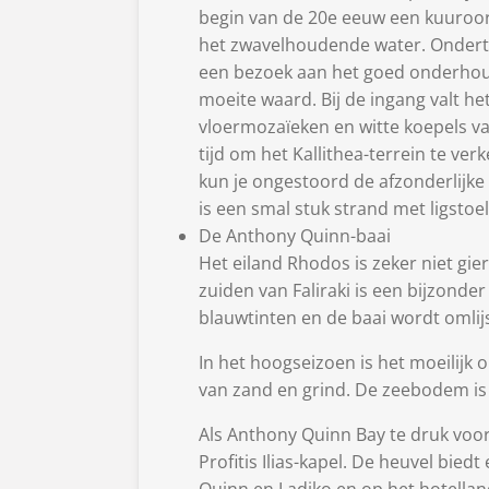
begin van de 20e eeuw een kuuroor
het zwavelhoudende water. Ondert
een bezoek aan het goed onderhoud
moeite waard. Bij de ingang valt h
vloermozaïeken en witte koepels va
tijd om het Kallithea-terrein te ver
kun je ongestoord de afzonderlijk
is een smal stuk strand met ligstoe
De Anthony Quinn-baai
Het eiland Rhodos is zeker niet gi
zuiden van Faliraki is een bijzonder
blauwtinten en de baai wordt omlijs
In het hoogseizoen is het moeilijk 
van zand en grind. De zeebodem is
Als Anthony Quinn Bay te druk voor
Profitis Ilias-kapel. De heuvel bied