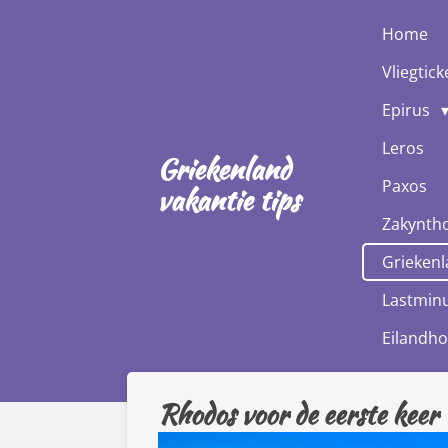
Ga
Home
direct
Vliegtick
naar
de
Epirus
hoofdinhoud
Leros
Griekenland
Paxos
vakantie tips
Zakynth
Griekenl
Lastminu
Eilandh
Rhodos voor de eerste keer