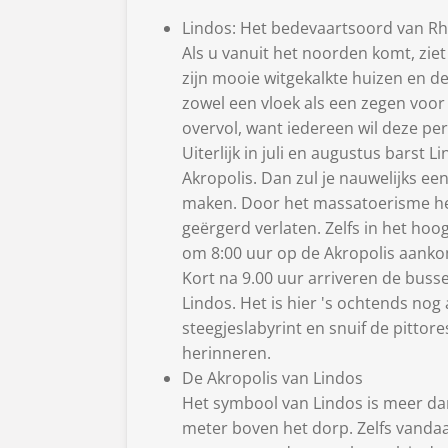
Lindos: Het bedevaartsoord van R
Als u vanuit het noorden komt, ziet
zijn mooie witgekalkte huizen en d
zowel een vloek als een zegen voor 
overvol, want iedereen wil deze pe
Uiterlijk in juli en augustus barst 
Akropolis. Dan zul je nauwelijks een
maken. Door het massatoerisme h
geërgerd verlaten. Zelfs in het hoog
om 8:00 uur op de Akropolis aankomt
Kort na 9.00 uur arriveren de buss
Lindos. Het is hier 's ochtends nog
steegjeslabyrint en snuif de pittores
herinneren.
De Akropolis van Lindos
Het symbool van Lindos is meer dan
meter boven het dorp. Zelfs vandaa