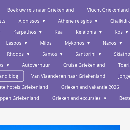
Boek uw reis naar Griekenland
Vlucht Griekenland
ets
Alonissos
Athene reisgids
Chalkidik
Karpathos
Kea
Kefalonia
Kos
Lesbos
Milos
Mykonos
Naxos
Rhodos
Samos
Santorini
Skiath
os
Autoverhuur
Cruise Griekenland
Toeri
and blog
Van Vlaanderen naar Griekenland
Jong
te hotels Griekenland
Griekenland vakantie 2026
oppen Griekenland
Griekenland excursies
Best