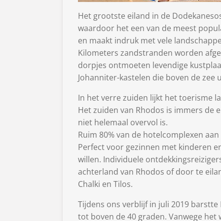
Het grootste eiland in de Dodekanesos 
waardoor het een van de meest populai
en maakt indruk met vele landschappe
Kilometers zandstranden worden afgew
dorpjes ontmoeten levendige kustplaa
Johanniter-kastelen die boven de zee 
In het verre zuiden lijkt het toerisme
Het zuiden van Rhodos is immers de en
niet helemaal overvol is.
Ruim 80% van de hotelcomplexen aan de 
Perfect voor gezinnen met kinderen en
willen. Individuele ontdekkingsreizig
achterland van Rhodos of door te eil
Chalki en Tilos.
Tijdens ons verblijf in juli 2019 bars
tot boven de 40 graden. Vanwege het wa