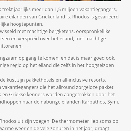
trekt jaarlijks meer dan 1,5 miljoen vakantiegangers,
re eilanden van Griekenland is. Rhodos is gevarieerd
lijke hoogtepunten.
isseld met machtige bergketens, oorspronkelijke
tsen en verspreid over het eiland, met machtige
uittorenen.
 langzaam op gang te komen, en dat is maar goed ook.
ige regio op het eiland die zelfs in het hoogseizoen
kust zijn pakkethotels en all-inclusive resorts.
 vakantiegangers die het allround zorgeloze pakket
ers en Griekse kenners worden aangetrokken door het
andhoppen naar de naburige eilanden Karpathos, Symi,
tte Rhodos uit zijn voegen. De thermometer liep soms op
rme weer en de vele zonuren in het jaar, draagt ​​