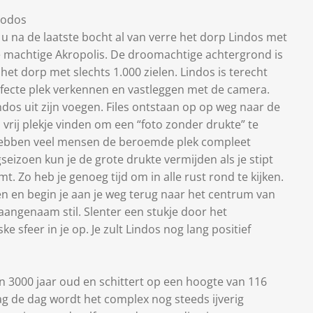
hodos
 u na de laatste bocht al van verre het dorp Lindos met
e machtige Akropolis. De droomachtige achtergrond is
het dorp met slechts 1.000 zielen. Lindos is terecht
rfecte plek verkennen en vastleggen met de camera.
Lindos uit zijn voegen. Files ontstaan op op weg naar de
 vrij plekje vinden om een ​​“foto zonder drukte” te
ebben veel mensen de beroemde plek compleet
seizoen kun je de grote drukte vermijden als je stipt
. Zo heb je genoeg tijd om in alle rust rond te kijken.
en en begin je aan je weg terug naar het centrum van
 aangenaam stil. Slenter een stukje door het
ke sfeer in je op. Je zult Lindos nog lang positief
 3000 jaar oud en schittert op een hoogte van 116
g de dag wordt het complex nog steeds ijverig