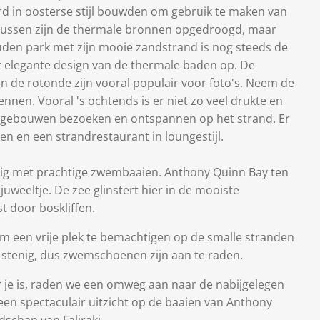
d in oosterse stijl bouwden om gebruik te maken van
ussen zijn de thermale bronnen opgedroogd, maar
en park met zijn mooie zandstrand is nog steeds de
et elegante design van de thermale baden op. De
n de rotonde zijn vooral populair voor foto's. Neem de
kennen. Vooral 's ochtends is er niet zo veel drukte en
e gebouwen bezoeken en ontspannen op het strand. Er
len en een strandrestaurant in loungestijl.
erig met prachtige zwembaaien. Anthony Quinn Bay ten
 juweeltje. De zee glinstert hier in de mooiste
t door boskliffen.
om een ​​vrije plek te bemachtigen op de smalle stranden
 stenig, dus zwemschoenen zijn aan te raden.
 je is, raden we een omweg aan naar de nabijgelegen
t een spectaculair uitzicht op de baaien van Anthony