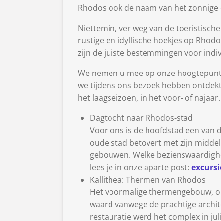
Rhodos ook de naam van het zonnige e
Niettemin, ver weg van de toeristisch
rustige en idyllische hoekjes op Rhodo
zijn de juiste bestemmingen voor indiv
We nemen u mee op onze hoogtepunten
we tijdens ons bezoek hebben ontdekt. D
het laagseizoen, in het voor- of najaar.
Dagtocht naar Rhodos-stad
Voor ons is de hoofdstad een van 
oude stad betovert met zijn middel
gebouwen. Welke bezienswaardighed
lees je in onze aparte post:
excursi
Kallithea: Thermen van Rhodos
Het voormalige thermengebouw, op
waard vanwege de prachtige architec
restauratie werd het complex in jul