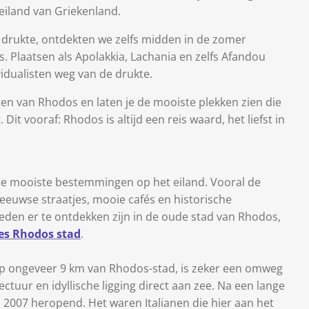
iland van Griekenland.
e drukte, ontdekten we zelfs midden in de zomer
s. Plaatsen als Apolakkia, Lachania en zelfs Afandou
idualisten weg van de drukte.
 van Rhodos en laten je de mooiste plekken zien die
it vooraf: Rhodos is altijd een reis waard, het liefst in
de mooiste bestemmingen op het eiland. Vooral de
eeuwse straatjes, mooie cafés en historische
en er te ontdekken zijn in de oude stad van Rhodos,
es Rhodos stad
.
 ongeveer 9 km van Rhodos-stad, is zeker een omweg
tuur en idyllische ligging direct aan zee. Na een lange
i 2007 heropend. Het waren Italianen die hier aan het