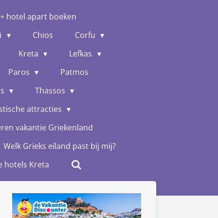
 + hotel apart boeken
i
Chios
Corfu
Kreta
Lefkas
Paros
Patmos
os
Thassos
stische attracties
eren vakantie Griekenland
Welk Grieks eiland past bij mij?
e hotels Kreta