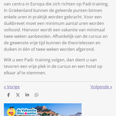
van centra in Europa die zich richten op Padi-training.
In Griekenland kunnen de geleerde punten binnen
enkele uren in praktijk worden gebracht. Voor een
duikbrevet moet een minimum aantal uren worden
voltooid. Hiervoor wordt een vakantie van minimaal
twee weken aanbevolen. Afhankelijk van de cursus en
de gewenste vrije tijd kunnen de theorielessen en
duiken in één of twee weken worden afgerond.
Wilt u een Padi- training volgen, dan dient u van
tevoren een vrije plek in de cursus en een hotel op
elkaar af te stemmen.
«
Vorige
Volgende
»
D
D
S
D
e
e
h
e
l
e
a
l
e
l
r
e
n
e
n