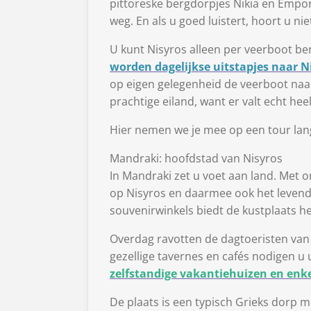
pittoreske bergdorpjes Nikia en Emporios
weg. En als u goed luistert, hoort u ni
U kunt Nisyros alleen per veerboot ber
worden dagelijkse uitstapjes naar 
op eigen gelegenheid de veerboot naar
prachtige eiland, want er valt echt hee
Hier nemen we je mee op een tour lan
Mandraki: hoofdstad van Nisyros
In Mandraki zet u voet aan land. Met 
op Nisyros en daarmee ook het levendi
souvenirwinkels biedt de kustplaats h
Overdag ravotten de dagtoeristen van K
gezellige tavernes en cafés nodigen u 
zelfstandige vakantiehuizen en enke
De plaats is een typisch Grieks dorp me