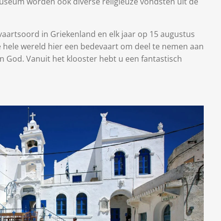
 museum worden ook diverse religieuze vondsten uit de
evaartsoord in Griekenland en elk jaar op 15 augustus
hele wereld hier een bedevaart om deel te nemen aan
n God. Vanuit het klooster hebt u een fantastisch