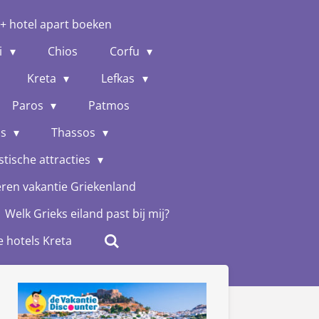
 + hotel apart boeken
i
Chios
Corfu
Kreta
Lefkas
Paros
Patmos
os
Thassos
stische attracties
eren vakantie Griekenland
Welk Grieks eiland past bij mij?
e hotels Kreta