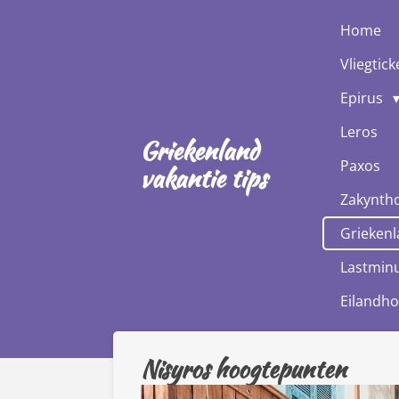
Ga
Home
direct
Vliegtick
naar
de
Epirus
hoofdinhoud
Leros
Griekenland
Paxos
vakantie tips
Zakynth
Griekenl
Lastminu
Eilandh
Nisyros hoogtepunten