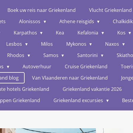
Boek uw reis naar Griekenland
Vlucht Griekenland
ets
Alonissos
Athene reisgids
Chalkidik
Karpathos
Kea
Kefalonia
Kos
Lesbos
Milos
Mykonos
Naxos
Rhodos
Samos
Santorini
Skiath
os
Autoverhuur
Cruise Griekenland
Toeri
and blog
Van Vlaanderen naar Griekenland
Jong
te hotels Griekenland
Griekenland vakantie 2026
oppen Griekenland
Griekenland excursies
Best