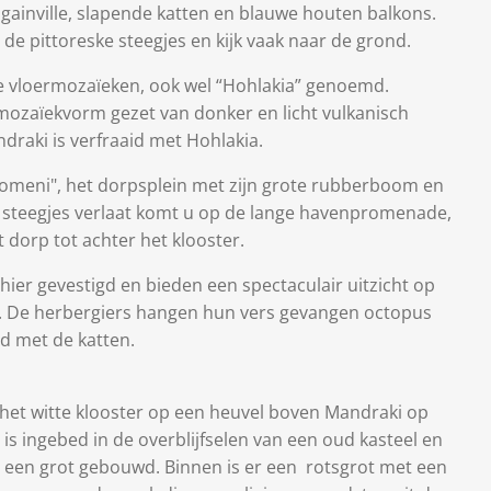
ainville, slapende katten en blauwe houten balkons.
 pittoreske steegjes en kijk vaak naar de grond.
ge vloermozaïeken, ook wel “Hohlakia” genoemd.
mozaïekvorm gezet van donker en licht vulkanisch
ndraki is verfraaid met Hohlakia.
ikiomeni", het dorpsplein met zijn grote rubberboom en
an steegjes verlaat komt u op de lange havenpromenade,
t dorp tot achter het klooster.
 hier gevestigd en bieden een spectaculair uitzicht op
. De herbergiers hangen hun vers gevangen octopus
nd met de katten.
 het witte klooster op een heuvel boven Mandraki op
 is ingebed in de overblijfselen van een oud kasteel en
in een grot gebouwd. Binnen is er een rotsgrot met een