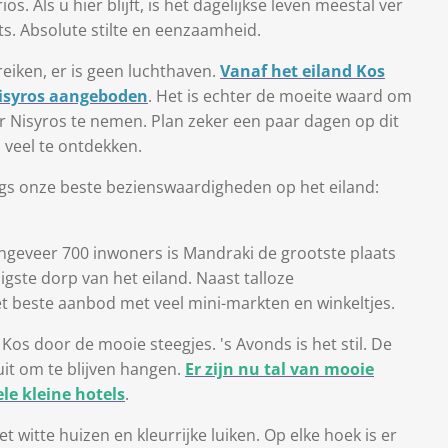
. Als u hier blijft, is het dagelijkse leven meestal ver
ets. Absolute stilte en eenzaamheid.
eiken, er is geen luchthaven.
Vanaf het eiland Kos
Nisyros aangeboden
. Het is echter de moeite waard om
 Nisyros te nemen. Plan zeker een paar dagen op dit
l veel te ontdekken.
gs onze beste bezienswaardigheden op het eiland:
ongeveer 700 inwoners is Mandraki de grootste plaats
gste dorp van het eiland. Naast talloze
et beste aanbod met veel mini-markten en winkeltjes.
os door de mooie steegjes. 's Avonds is het stil. De
uit om te blijven hangen.
Er zijn nu tal van mooie
le kleine hotels
.
t witte huizen en kleurrijke luiken. Op elke hoek is er