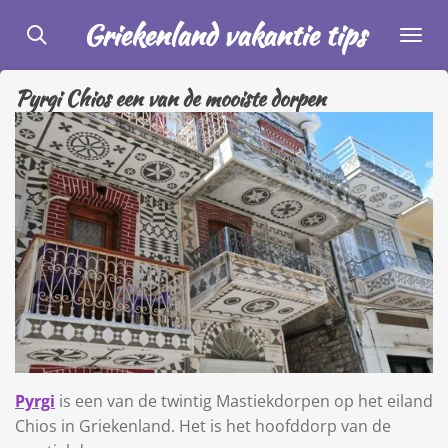
Ga
Griekenland vakantie tips
direct
naar
Pyrgi Chios een van de mooiste dorpen
de
hoofdinhoud
Pyrgi
is een van de twintig Mastiekdorpen op het eiland
Chios in Griekenland. Het is het hoofddorp van de