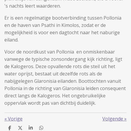
's nachts leert waarderen.
Er is een regelmatige bootverbinding tussen Pollonia
en de haven van Psathi in Kimolos, zodat er de
mogelijkheid is voor een dagtocht naar het naburige
eiland.
Voor de noordkust van Pollonia en onmiskenbaar
vanwege de typische zonsondergang kijk richting, ligt
de Kalogeros. Deze opvallende rots die steil uit het
water oprijst, bestaat uit dezelfde rots als de
nabijgelegen Glaronisia eilanden. Boottochten vanuit
Pollonia in de richting van Glaronisia leiden consequent
direct langs de Kalogeros. Het ongebruikelijke
oppervlak wordt pas van dichtbij duidelijk.
«
Vorige
Volgende
»
D
D
S
D