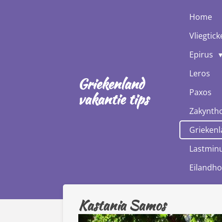
Ga
Home
direct
Vliegtick
naar
de
Epirus
hoofdinhoud
Leros
Griekenland
Paxos
vakantie tips
Zakynth
Griekenl
Lastminu
Eilandh
Kastania Samos