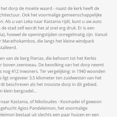
 het dorp de moeite waard - naast de kerk heeft de
rchitectuur. Ook het voormalige gemeenschappelijke
n. Als u van Leka naar Kastania rijdt, kunt u uw auto
de stad zelf wordt het al snel erg druk. Er is een
tia), hoewel de openingstijden onregelmatig zijn. Vanuit
r Marathokambos, die langs het kleine windpark
talleerd.
gen van de berg Fterias, die behoort tot het Kerkis
r boven zeeniveau. De bevolking van het dorp neemt
ts nog 412 inwoners. Ter vergelijking: in 1940 woonden
 ligt ongeveer 3,5 kilometer ten zuidwesten van het
dt beschreven als het mooiste dorp in dit gebied.
n klein bergzadel...
 naar Kastania, of Nikoloudes - Kosmadei of gewoon
e gehucht Agios Pandeleimon, het voormalige
eleimon bestaat uit slechts een paar huizen en een