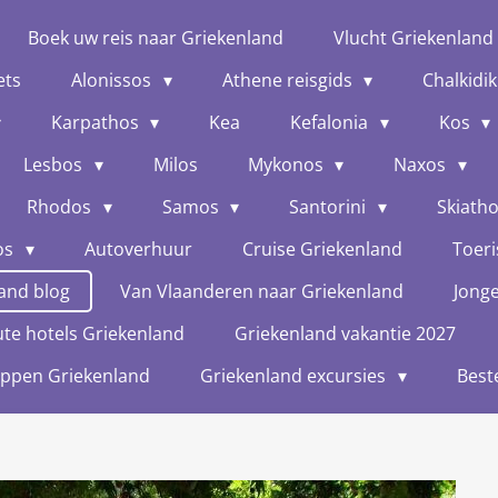
Boek uw reis naar Griekenland
Vlucht Griekenland
ets
Alonissos
Athene reisgids
Chalkidik
Karpathos
Kea
Kefalonia
Kos
Lesbos
Milos
Mykonos
Naxos
Rhodos
Samos
Santorini
Skiath
os
Autoverhuur
Cruise Griekenland
Toeri
and blog
Van Vlaanderen naar Griekenland
Jong
te hotels Griekenland
Griekenland vakantie 2027
oppen Griekenland
Griekenland excursies
Best