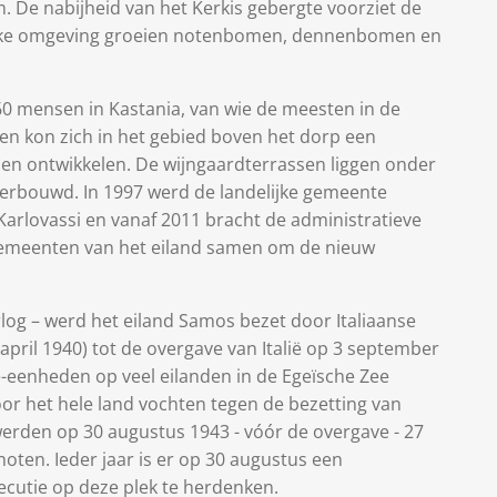
. De nabijheid van het Kerkis gebergte voorziet de
srijke omgeving groeien notenbomen, dennenbomen en
 mensen in Kastania, van wie de meesten in de
n kon zich in het gebied boven het dorp een
men ontwikkelen. De wijngaardterrassen liggen onder
erbouwd. In 1997 werd de landelijke gemeente
rlovassi en vanaf 2011 bracht de administratieve
emeenten van het eiland samen om de nieuw
log – werd het eiland Samos bezet door Italiaanse
 april 1940) tot de overgave van Italië op 3 september
e-eenheden op veel eilanden in de Egeïsche Zee
oor het hele land vochten tegen de bezetting van
werden op 30 augustus 1943 - vóór de overgave - 27
oten. Ieder jaar is er op 30 augustus een
ecutie op deze plek te herdenken.