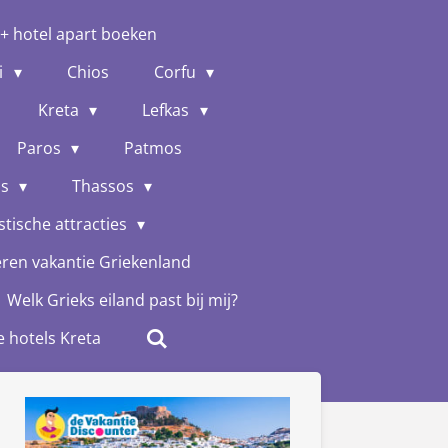
 + hotel apart boeken
i
Chios
Corfu
Kreta
Lefkas
Paros
Patmos
os
Thassos
stische attracties
eren vakantie Griekenland
Welk Grieks eiland past bij mij?
e hotels Kreta