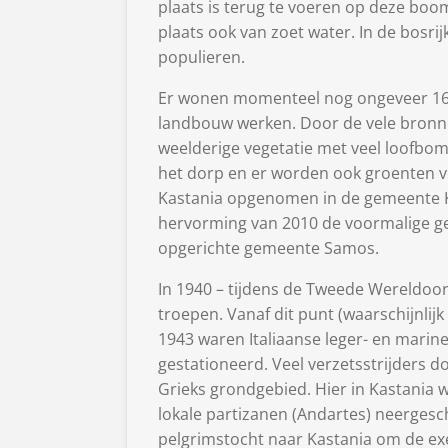
plaats is terug te voeren op deze boom
plaats ook van zoet water. In de bo
populieren.
Er wonen momenteel nog ongeveer 160
landbouw werken. Door de vele bronne
weelderige vegetatie met veel loofbo
het dorp en er worden ook groenten v
Kastania opgenomen in de gemeente Ka
hervorming van 2010 de voormalige g
opgerichte gemeente Samos.
In 1940 – tijdens de Tweede Wereldoor
troepen. Vanaf dit punt (waarschijnlijk
1943 waren Italiaanse leger- en marin
gestationeerd. Veel verzetsstrijders d
Grieks grondgebied. Hier in Kastania 
lokale partizanen (Andartes) neergesch
pelgrimstocht naar Kastania om de ex