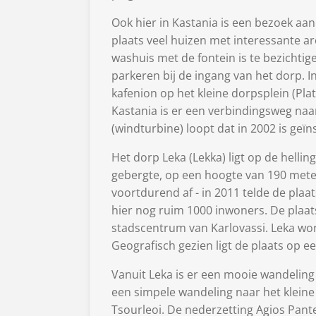
Ook hier in Kastania is een bezoek aan
plaats veel huizen met interessante a
washuis met de fontein is te bezichtige
parkeren bij de ingang van het dorp. In 
kafenion op het kleine dorpsplein (Pla
Kastania is er een verbindingsweg naa
(windturbine) loopt dat in 2002 is geïns
Het dorp Leka (Lekka) ligt op de hellin
gebergte, op een hoogte van 190 mete
voortdurend af - in 2011 telde de plaa
hier nog ruim 1000 inwoners. De plaats
stadscentrum van Karlovassi. Leka wor
Geografisch gezien ligt de plaats op ee
Vanuit Leka is er een mooie wandeling
een simpele wandeling naar het klein
Tsourleoi. De nederzetting Agios Pant