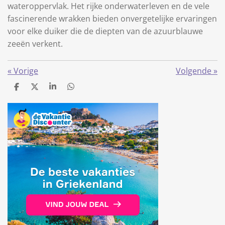
wateroppervlak. Het rijke onderwaterleven en de vele
fascinerende wrakken bieden onvergetelijke ervaringen
voor elke duiker die de diepten van de azuurblauwe
zeeën verkent.
«
Vorige
Volgende
»
D
D
S
D
e
e
h
e
l
e
a
l
e
l
r
e
n
e
n