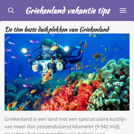
Ga
Griekenland vakantie tips
direct
naar
De tien beste duikplekken van Griekenland
de
hoofdinhoud
Griekenland is een land met een spectaculaire kustlijn
van meer dan zestienduizend kilometer (9.942 mijl),