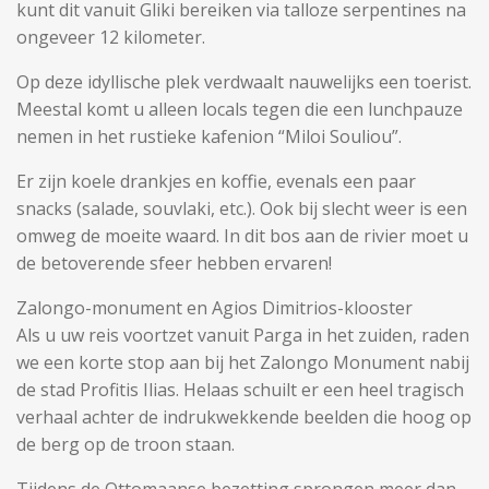
kunt dit vanuit Gliki bereiken via talloze serpentines na
ongeveer 12 kilometer.
Op deze idyllische plek verdwaalt nauwelijks een toerist.
Meestal komt u alleen locals tegen die een lunchpauze
nemen in het rustieke kafenion “Miloi Souliou”.
Er zijn koele drankjes en koffie, evenals een paar
snacks (salade, souvlaki, etc.). Ook bij slecht weer is een
omweg de moeite waard. In dit bos aan de rivier moet u
de betoverende sfeer hebben ervaren!
Zalongo-monument en Agios Dimitrios-klooster
Als u uw reis voortzet vanuit Parga in het zuiden, raden
we een korte stop aan bij het Zalongo Monument nabij
de stad Profitis Ilias. Helaas schuilt er een heel tragisch
verhaal achter de indrukwekkende beelden die hoog op
de berg op de troon staan.
Tijdens de Ottomaanse bezetting sprongen meer dan