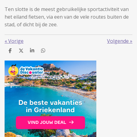
Ten slotte is de meest gebruikelijke sportactiviteit van
het eiland fietsen, via een van de vele routes buiten de
stad, of dicht bij de zee.
«
Vorige
Volgende
»
D
D
S
D
e
e
h
e
l
e
a
l
e
l
r
e
n
e
n