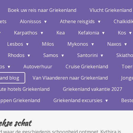
Boek uw reis naar Griekenland
Vlucht Griekenland
kets
Alonissos
Athene reisgids
Chalkidi
Karpathos
Kea
Kefalonia
Kos
Lesbos
Milos
Mykonos
Naxos
Rhodos
Samos
Santorini
Skiath
hos
Autoverhuur
Cruise Griekenland
Toeri
land blog
Van Vlaanderen naar Griekenland
Jonge
te hotels Griekenland
Griekenland vakantie 2027
oppen Griekenland
Griekenland excursies
Beste
ekse schat
nd waar de geschiedenis schoonheid ontmoet. Kythira is