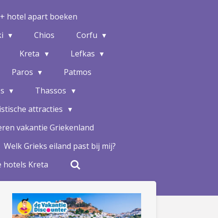
 + hotel apart boeken
ki
Chios
Corfu
Kreta
Lefkas
Paros
Patmos
os
Thassos
stische attracties
ren vakantie Griekenland
Welk Grieks eiland past bij mij?
 hotels Kreta