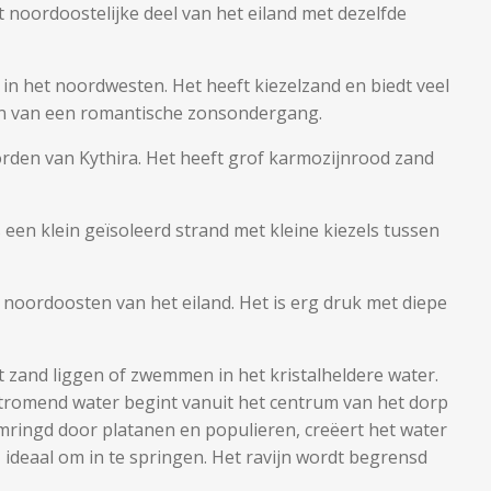
t noordoostelijke deel van het eiland met dezelfde
d in het noordwesten. Het heeft kiezelzand en biedt veel
en van een romantische zonsondergang.
oorden van Kythira. Het heeft grof karmozijnrood zand
 een klein geïsoleerd strand met kleine kiezels tussen
t noordoosten van het eiland. Het is erg druk met diepe
t zand liggen of zwemmen in het kristalheldere water.
stromend water begint vanuit het centrum van het dorp
Omringd door platanen en populieren, creëert het water
, ideaal om in te springen. Het ravijn wordt begrensd