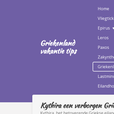
Ga
Home
direct
Vliegtic
naar
de
Epirus
hoofdinhoud
Leros
Griekenland
Paxos
vakantie tips
Zakynt
Grieken
Lastminu
Eilandh
Kythira een verborgen Gri
Kythira, het betoverende Griekse eila