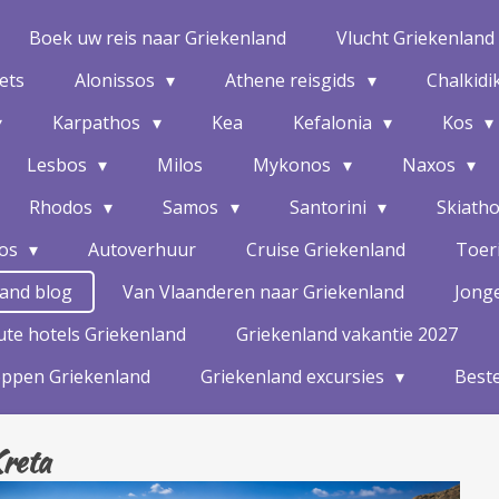
Boek uw reis naar Griekenland
Vlucht Griekenland
kets
Alonissos
Athene reisgids
Chalkidi
Karpathos
Kea
Kefalonia
Kos
Lesbos
Milos
Mykonos
Naxos
Rhodos
Samos
Santorini
Skiath
hos
Autoverhuur
Cruise Griekenland
Toeri
land blog
Van Vlaanderen naar Griekenland
Jonge
te hotels Griekenland
Griekenland vakantie 2027
oppen Griekenland
Griekenland excursies
Beste
reta