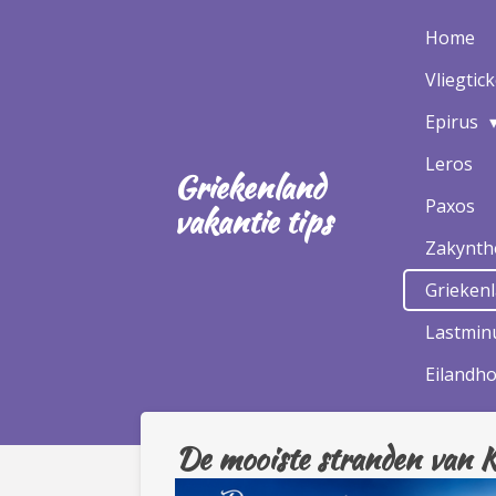
Ga
Home
direct
Vliegtic
naar
de
Epirus
hoofdinhoud
Leros
Griekenland
Paxos
vakantie tips
Zakynt
Grieken
Lastminu
Eilandh
De mooiste stranden van K