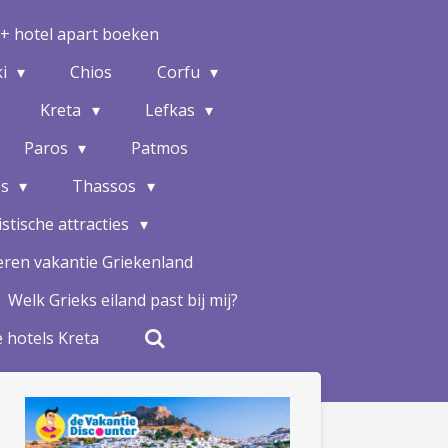
 + hotel apart boeken
ki
Chios
Corfu
Kreta
Lefkas
Paros
Patmos
os
Thassos
stische attracties
ren vakantie Griekenland
Welk Grieks eiland past bij mij?
 hotels Kreta