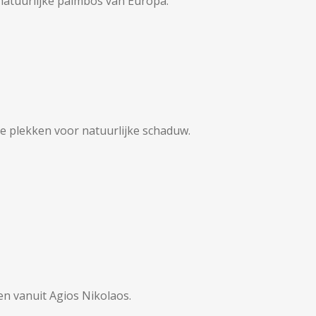
natuurlijke palmbos van Europa.
 plekken voor natuurlijke schaduw.
den vanuit Agios Nikolaos.