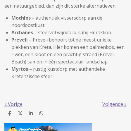
een natuurgebied, dan zijn dit sterke alternatieven:
Mochlos
– authentiek vissersdorp aan de
noordoostkust.
Archanes
– sfeervol wijndorp nabij Heraklion.
Preveli
– Preveli behoort tot de meest unieke
plekken van Kreta. Hier komen een palmenbos, een
rivier, een kloof en een prachtig strand (Preveli
Beach) samen in één spectaculair landschap
Myrtos
– rustig kustdorp met authentieke
Kretenzische sfeer.
«
Vorige
Volgende
»
D
D
S
D
e
e
h
e
l
e
a
l
e
l
r
e