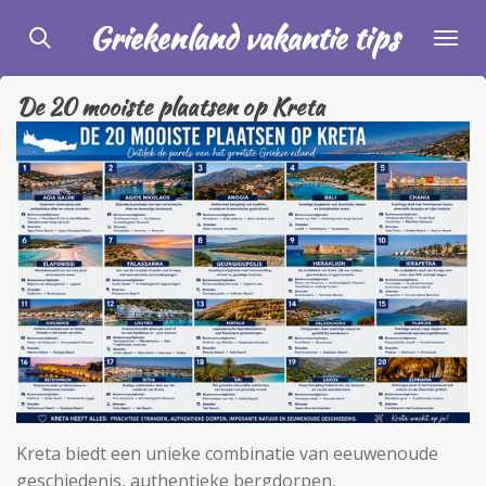
Ga
Griekenland vakantie tips
direct
naar
De 20 mooiste plaatsen op Kreta
de
hoofdinhoud
Kreta biedt een unieke combinatie van eeuwenoude
geschiedenis, authentieke bergdorpen,