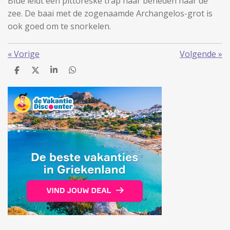
Blue leidt een pittoreske trap naar beneden naar de
zee. De baai met de zogenaamde Archangelos-grot is
ook goed om te snorkelen.
«
Vorige
Volgende
»
D
D
S
D
e
e
h
e
l
e
a
l
e
l
r
e
n
e
n