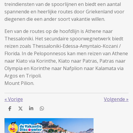
treindiensten van de spoorlijnen en biedt een aantal
spannende en heerlijke routes door Griekenland voor
diegenen die een ander soort vakantie willen.
Een van de routes op de hoofdlijn is Athene naar
Thessaloniki. Het secundaire spoorwegnetwerk biedt
reizen zoals Thessaloniki-Edessa-Amyntaio-Kozani /
Florida. In de Peloponnesos kan men reizen van Athene
naar Kiato via Korinthe, Kiato naar Patras, Patras naar
Olympia en Korinthe naar Nafplion naar Kalamata via
Argos en Tripoli.
Mount Pilion.
«
Vorige
Volgende
»
D
D
S
D
e
e
h
e
l
e
a
l
e
l
r
e
n
e
n