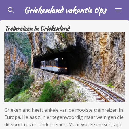
Ga
Griekenland vakantie tips
direct
naar
Treinreizen in Griekenland
de
hoofdinhoud
Griekenland heeft enkele van de mooiste treinreizen in
Europa. Helaas zijn er tegenwoordig maar weinigen die
dit soort reizen ondernemen. Maar wat ze missen, zijn