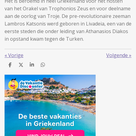
Het is beroemd in heel Griekenland voor het hosten
van het Orakel van Trophonios Zeus en voor deelname
aan de oorlog van Troje. De pre-revolutionaire zeeman
Lambros Katsonis werd geboren in Livadeia, een van de
eerste steden die onder leiding van Athanasios Diakos
in opstand kwam tegen de Turken.
«
Vorige
Volgende
»
D
D
S
D
e
e
h
e
l
e
a
l
e
l
r
e
n
e
n