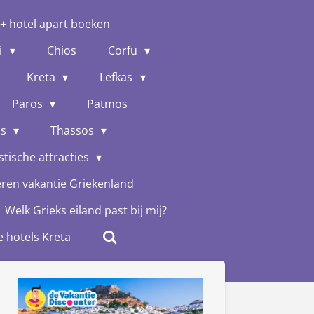
 + hotel apart boeken
i
Chios
Corfu
Kreta
Lefkas
Paros
Patmos
os
Thassos
stische attracties
eren vakantie Griekenland
Welk Grieks eiland past bij mij?
e hotels Kreta