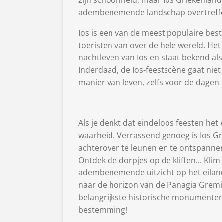
zijn schoonheid, maar Ios Griekenland
adembenemende landschap overtreff
Ios is een van de meest populaire be
toeristen van over de hele wereld. Het
nachtleven van Ios en staat bekend al
Inderdaad, de Ios-feestscène gaat niet 
manier van leven, zelfs voor de dagen 
Als je denkt dat eindeloos feesten het e
waarheid. Verrassend genoeg is Ios 
achterover te leunen en te ontspannen.
Ontdek de dorpjes op de kliffen... Kli
adembenemende uitzicht op het eiland 
naar de horizon van de Panagia Gremio
belangrijkste historische monumenten 
bestemming!