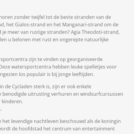
horen zonder twijfel tot de beste stranden van de
nd, het Gialos-strand en het Manganari-strand om de
 je meer van rustige stranden? Agia Theodoti-strand,
len u belonen met rust en ongerepte natuurlijke
ersportcentra zijn te vinden op georganiseerde
Deze watersportcentra hebben leuke spelletjes voor
ngezien Ios populair is bij jonge leeftijden.
de Cycladen sterk is, zijn er ook enkele
de benodigde uitrusting verhuren en windsurfcursussen
r kinderen.
.
e het levendige nachtleven beschouwd als de koningin
 wordt de hoofdstad het centrum van entertainment