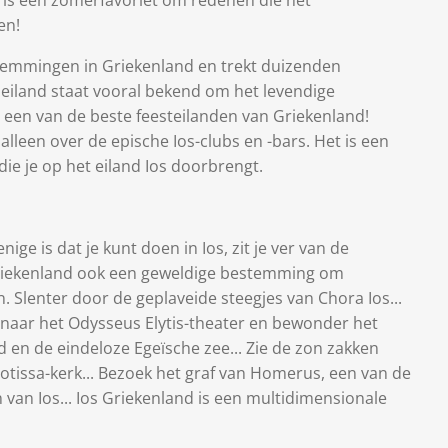
 is een zomerfavoriet om redenen die het
en!
stemmingen in Griekenland en trekt duizenden
 eiland staat vooral bekend om het levendige
s een van de beste feesteilanden van Griekenland!
alleen over de epische Ios-clubs en -bars. Het is een
die je op het eiland Ios doorbrengt.
nige is dat je kunt doen in Ios, zit je ver van de
Griekenland ook een geweldige bestemming om
 Slenter door de geplaveide steegjes van Chora Ios...
m naar het Odysseus Elytis-theater en bewonder het
en de eindeloze Egeïsche zee... Zie de zon zakken
tissa-kerk... Bezoek het graf van Homerus, een van de
van Ios... Ios Griekenland is een multidimensionale