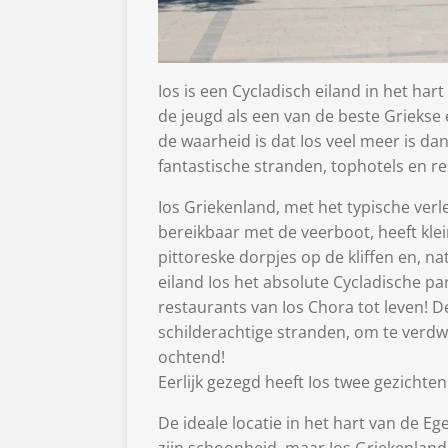
Ios is een Cycladisch eiland in het har
de jeugd als een van de beste Griekse 
de waarheid is dat Ios veel meer is da
fantastische stranden, tophotels en re
Ios Griekenland, met het typische verle
bereikbaar met de veerboot, heeft klei
pittoreske dorpjes op de kliffen en, na
eiland Ios het absolute Cycladische pa
restaurants van Ios Chora tot leven! D
schilderachtige stranden, om te verdwa
ochtend!
Eerlijk gezegd heeft Ios twee gezichten
De ideale locatie in het hart van de E