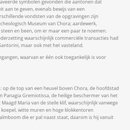
raveerde symbolen gevonden die aantonen dat
t aan te geven, evenals bewijs van een
rschillende vondsten van de opgravingen zijn
rcheologisch Museum van Chora; aardewerk,
 steen en been, om er maar een paar te noemen.
ederzetting waarschijnlijk commerciële transacties had
Santorini, maar ook met het vasteland.
ngangen, waarvan er één ook toegankelijk is voor
s: op de top van een heuvel boven Chora, de hoofdstad
aan Panagia Gremiotissa, de heilige beschermer van het
 Maagd Maria van de steile klif, waarschijnlijk vanwege
e koepel, witte muren en hoge klokkentoren
almboom die er pal naast staat, daarom is hij vanuit