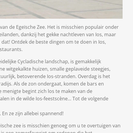
t van de Egeïsche Zee. Het is misschien populair onder
eilanden, dankzij het gekke nachtleven van Ios, maar
n dat! Ontdek de beste dingen om te doen in Ios,
staurants.
idelijke Cycladische landschap, is gemakkelijk
ne witgekalkte huizen, smalle geplaveide steegjes,
tuurlijk, betoverende Ios-stranden. Overdag is het
radijs. Als de zon ondergaat, komen de bars en
e menigte begint zich los te maken van de
len in de wilde Ios-feestscène... Tot de volgende
. En ze zijn allebei spannend!
geïsche zee is misschien genoeg om u te overtuigen van