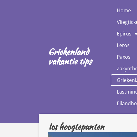
Ga
Home
direct
Vliegtick
naar
de
Epirus
hoofdinhoud
Leros
Griekenland
Paxos
vakantie tips
Zakynth
Griekenl
Lastminu
Eilandh
Ios hoogtepunten