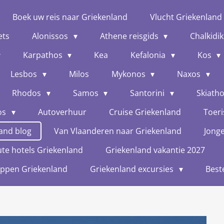
Boek uw reis naar Griekenland
Vlucht Griekenland
ets
Alonissos
Athene reisgids
Chalkidik
Karpathos
Kea
Kefalonia
Kos
Lesbos
Milos
Mykonos
Naxos
Rhodos
Samos
Santorini
Skiath
os
Autoverhuur
Cruise Griekenland
Toeri
and blog
Van Vlaanderen naar Griekenland
Jong
te hotels Griekenland
Griekenland vakantie 2027
oppen Griekenland
Griekenland excursies
Best