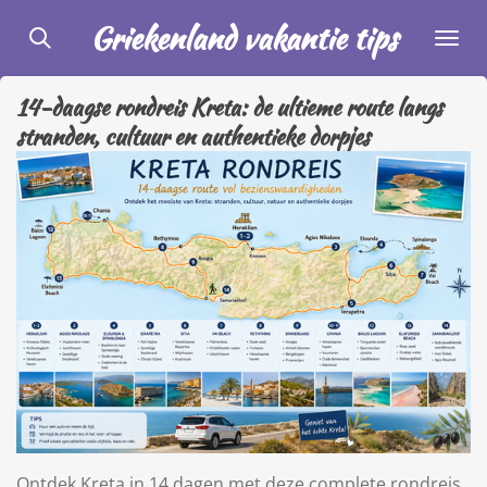
Ga
Griekenland vakantie tips
direct
naar
14-daagse rondreis Kreta: de ultieme route langs
de
stranden, cultuur en authentieke dorpjes
hoofdinhoud
Ontdek Kreta in 14 dagen met deze complete rondreis.