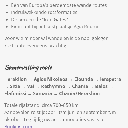
Eén van Europa's beroemdste wandelroutes
Indrukwekkende rotsformaties
De beroemde "Iron Gates"
Eindpunt bij het kustplaatsje
Agia Roumeli
Voor wie minder wil wandelen is de nabijgelegen
kustroute eveneens prachtig.
Samenvatting route
Heraklion → Agios Nikolaos → Elounda → Ierapetra
→ Sitia → Vai → Rethymno → Chania → Balos →
Elafonissi → Samaria → Chania/Heraklion
Totale rijafstand: circa 700–850 km
Aanbevolen reistijd: april t/m juni en september t/m
oktober. Leg tijdig uw accommodaties vast via
Booking.com