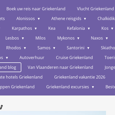
Boek uw reis naar Griekenland
Vlucht Griekenland
ets
Alonissos
Athene reisgids
Chalkidik
Karpathos
Kea
Kefalonia
Kos
Lesbos
Milos
Mykonos
Naxos
Rhodos
Samos
Santorini
Skiath
os
Autoverhuur
Cruise Griekenland
Toeri
and blog
Van Vlaanderen naar Griekenland
Jong
te hotels Griekenland
Griekenland vakantie 2026
oppen Griekenland
Griekenland excursies
Best
s