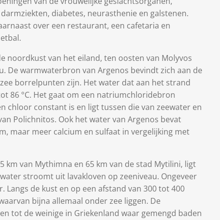
eningen van de vrouwelijke geslachtsorganen,
s, darmziekten, diabetes, neurasthenie en galstenen.
arnaast over een restaurant, een cafetaria en
etbal.
de noordkust van het eiland, ten oosten van Molyvos
ou. De warmwaterbron van Argenos bevindt zich aan de
in zee borrelpunten zijn. Het water dat aan het strand
tot 86 °C. Het gaat om een natriumchloridebron
n chloor constant is en ligt tussen die van zeewater en
n Polichnitos. Ook het water van Argenos bevat
m, maar meer calcium en sulfaat in vergelijking met
5 km van Mythimna en 65 km van de stad Mytilini, ligt
 water stroomt uit lavakloven op zeeniveau. Ongeveer
r. Langs de kust en op een afstand van 300 tot 400
waarvan bijna allemaal onder zee liggen. De
n tot de weinige in Griekenland waar gemengd baden