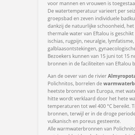
voor mannen en vrouwen is toegestaa
De watertemperatuur varieert per seizo
groepsbad en zeven individuele badkuip
dankzij de natuurlijke schoonheid, he
thermale water van Eftalou is geschikt
ischias, rugpijn, neuralgie, lymfatisme
galblaasontstekingen, gynaecologisc
Bezoekers kunnen van 15 juni tot 15 
bronnen in de faciliteiten van Eftalou 
Aan de oever van de rivier
Almyropot
Polichnitos, borrelen de
warmwaterbr
heetste bronnen van Europa, met wat
hitte wordt verklaard door het hete w
temperaturen tot wel 400 °C bereikt. T
bronnen, terwijl er in de droge periode
vulkanisch en poreus gesteente.
Alle warmwaterbronnen van Polichnito