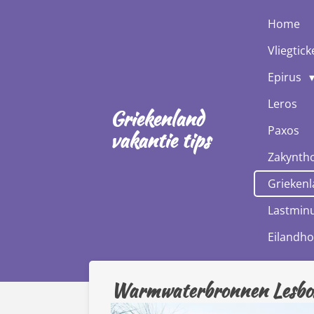
Ga
Home
direct
Vliegtick
naar
de
Epirus
hoofdinhoud
Leros
Griekenland
Paxos
vakantie tips
Zakynth
Griekenl
Lastminu
Eilandh
Warmwaterbronnen Lesbo