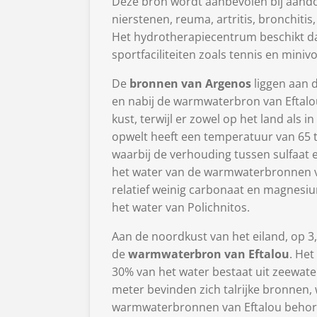
Deze bron wordt aanbevolen bij aando
nierstenen, reuma, artritis, bronchiti
Het hydrotherapiecentrum beschikt da
sportfaciliteiten zoals tennis en minivo
De
bronnen van Argenos
liggen aan 
en nabij de warmwaterbron van Eftal
kust, terwijl er zowel op het land als 
opwelt heeft een temperatuur van 65 
waarbij de verhouding tussen sulfaat e
het water van de warmwaterbronnen va
relatief weinig carbonaat en magnesiu
het water van Polichnitos.
Aan de noordkust van het eiland, op 3,
de
warmwaterbron van Eftalou
. Het
30% van het water bestaat uit zeewate
meter bevinden zich talrijke bronnen, 
warmwaterbronnen van Eftalou behore