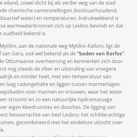
e eiland, zowel dicht bij als verder weg van de stad
pende chemische samenstellingen (koolzuurhoudend,
ioactief water) en temperaturen. Indrukwekkend is
iekse warmwaterbronnen zich op Lesbos bevindt en dat
e oudheid bekend is.
ilini, aan de nationale weg Mytilini–Kalloni, ligt de
 van Gera, ook wel bekend als de
“baden van Korfos”
.
de Ottomaanse overheersing en kenmerken zich door
st nog steeds de sfeer en uitstraling van vroegere
aalrijk en minder heet, met een temperatuur van
en laag radongehalte en liggen tussen marmerlagen.
 groepsbaden voor mannen en vrouwen, waar het water
en stroomt en zo een natuurlijke hydromassage
over eigen kleedruimtes en douches. De ligging van
st bevoorrechte van heel Lesbos: het schilderachtige
tuinen, gecombineerd met het eindeloze uitzicht over
k.