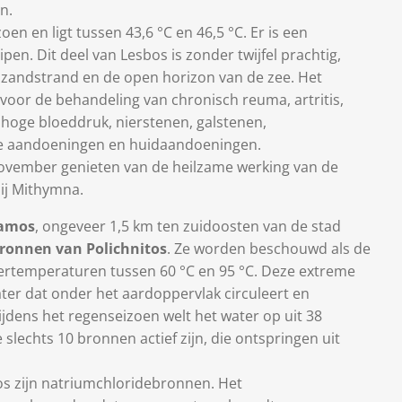
n.
en en ligt tussen 43,6 °C en 46,5 °C. Er is een
en. Dit deel van Lesbos is zonder twijfel prachtig,
t zandstrand en de open horizon van de zee. Het
 voor de behandeling van chronisch reuma, artritis,
, hoge bloeddruk, nierstenen, galstenen,
he aandoeningen en huidaandoeningen.
november genieten van de heilzame werking van de
bij Mithymna.
amos
, ongeveer 1,5 km ten zuidoosten van de stad
onnen van Polichnitos
. Ze worden beschouwd als de
ertemperaturen tussen 60 °C en 95 °C. Deze extreme
ater dat onder het aardoppervlak circuleert en
ijdens het regenseizoen welt het water op uit 38
 slechts 10 bronnen actief zijn, die ontspringen uit
s zijn natriumchloridebronnen. Het