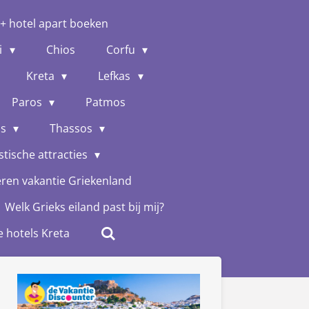
 + hotel apart boeken
i
Chios
Corfu
Kreta
Lefkas
Paros
Patmos
os
Thassos
stische attracties
eren vakantie Griekenland
Welk Grieks eiland past bij mij?
e hotels Kreta