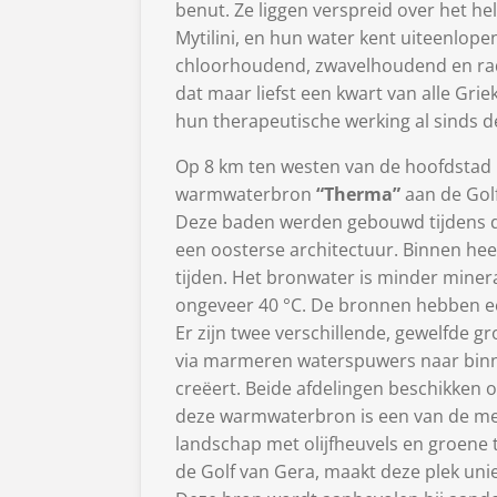
benut. Ze liggen verspreid over het hel
Mytilini, en hun water kent uiteenlo
chloorhoudend, zwavelhoudend en rad
dat maar liefst een kwart van alle Gr
hun therapeutische werking al sinds d
Op 8 km ten westen van de hoofdstad Myt
warmwaterbron
“Therma”
aan de Golf
Deze baden werden gebouwd tijdens 
een oosterse architectuur. Binnen heer
tijden. Het bronwater is minder miner
ongeveer 40 °C. De bronnen hebben e
Er zijn twee verschillende, gewelfde
via marmeren waterspuwers naar binn
creëert. Beide afdelingen beschikken 
deze warmwaterbron is een van de mee
landschap met olijfheuvels en groene 
de Golf van Gera, maakt deze plek unie